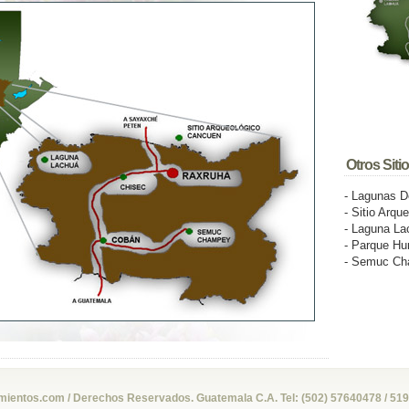
Otros Siti
- Lagunas D
- Sitio Arq
- Laguna La
- Parque Hu
- Semuc C
ientos.com / Derechos Reservados. Guatemala C.A. Tel: (502) 57640478 / 51