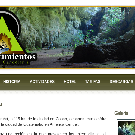
HISTORIA
ACTIVIDADES
HOTEL
TARIFAS
DESCARGAS
N
Galeria
ruhá, a 115 km de la ciudad de Cobán, departamento de Alta
e la ciudad de Guatemala, en America Central.
az una región en la que prevalecen los micro climas, el