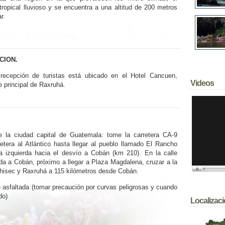
tropical lluvioso y se encuentra a una altitud de 200 metros
r.
CION.
recepción de turistas está ubicado en el Hotel Cancuen,
Videos
le principal de Raxruhá.
 la ciudad capital de Guatemala: tome la carretera CA-9
tera al Atlántico hasta llegar al pueblo llamado El Rancho
a izquierda hacia el desvío a Cobán (km 210). En la calle
rada a Cobán, próximo a llegar a Plaza Magdalena, cruzar a la
hisec y Raxruhá a 115 kilómetros desde Cobán.
e asfaltada (tomar precaución por curvas peligrosas y cuando
do)
Localizac