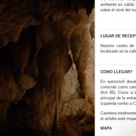
ambiente es calido 
sobre el nivel del ma
LUGAR DE RECEP
Nuestro centro de 
localizado en la cal
COMO LLEGAR?
En automóvil desde
conocida como carre
(Km 85). Cruce a l
principal de la ent
izquierda rumbo a C
Carretera totalment
el asfalto esté moja
MAPA