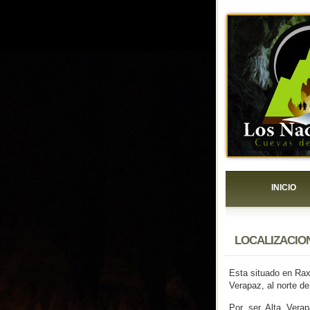
INICIO
LOCALIZACIO
Esta situado en Rax
Verapaz, al norte d
Por ser Alta Verap