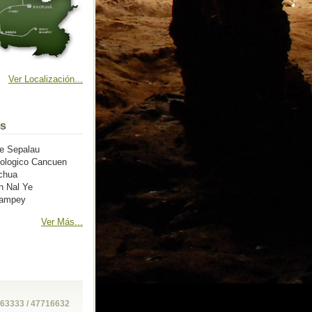
Ver Localización...
os
e Sepalau
ueologico Cancuen
chua
n Nal Ye
hampey
Ver Más...
963333 / 47716632