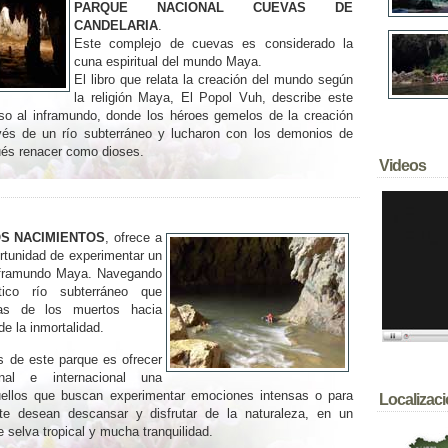
PARQUE NACIONAL CUEVAS DE
CANDELARIA
.
Este complejo de cuevas es considerado la
cuna espiritual del mundo Maya.
El libro que relata la creación del mundo según
la religión Maya, El Popol Vuh, describe este
so al inframundo, donde los héroes gemelos de la creación
vés de un río subterráneo y lucharon con los demonios de
ués renacer como dioses.
Videos
S NACIMIENTOS
, ofrece a
ortunidad de experimentar un
 inframundo Maya. Navegando
ico río subterráneo que
as de los muertos hacia
e la inmortalidad.
s de este parque es ofrecer
nal e internacional una
quellos que buscan experimentar emociones intensas o para
Localizac
te desean descansar y disfrutar de la naturaleza, en un
 selva tropical y mucha tranquilidad.