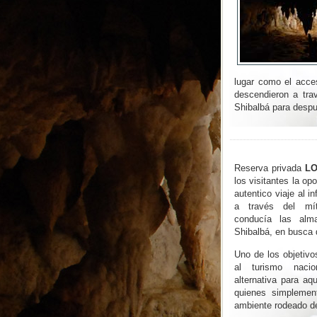
lugar como el acce
descendieron a tra
Shibalbá para desp
Reserva privada
LO
los visitantes la op
autentico viaje al
a través del mít
conducía las alm
Shibalbá, en busca d
Uno de los objetivo
al turismo nacio
alternativa para a
quienes simplemen
ambiente rodeado de