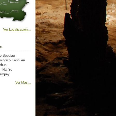
Ver Localización...
os
e Sepalau
ueologico Cancuen
chua
n Nal Ye
hampey
Ver Más...