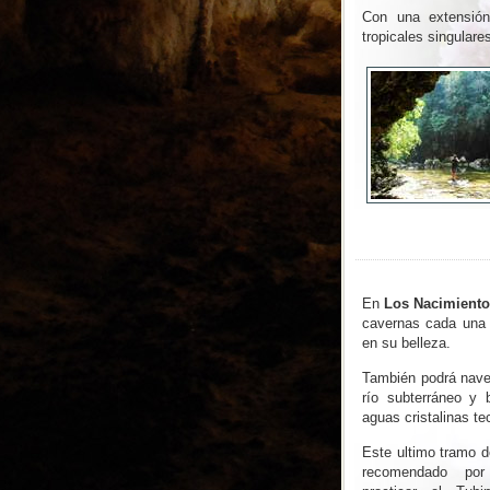
Con una extensión
tropicales singulare
En
Los Nacimiento
cavernas cada una 
en su belleza.
También podrá nave
río subterráneo y 
aguas cristalinas te
Este ultimo tramo d
recomendado por